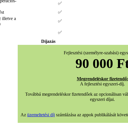
operációs-
✅
ést
✅
illetve a
✅
a
✅
Díjazás
Fejlesztési (személyre-szabási) egysz
90 000 F
Megrendeléskor fizetendő
A fejlesztési egyszeri-díj.
Továbbá megrendeléskor fizetendőek az opcionálisan vála
egyszeri díjai.
Az
üzemeltetési díj
számlázása az appok publikálását követ