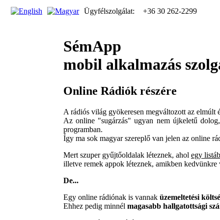
Ügyfélszolgálat:
+36 30 262-2299
SémApp
mobil alkalmazás szolg
Online Rádiók részére
A rádiós világ gyökeresen megváltozott az elmúlt é
Az online "sugárzás" ugyan nem újkeletű dolo
programban.
Így ma sok magyar szereplő van jelen az online r
Mert szuper gyűjtőoldalak léteznek, ahol
egy listá
illetve remek appok léteznek, amikben kedvünkre v
De...
Egy online rádiónak is vannak
üzemeltetési költs
Ehhez pedig minnél
magasabb hallgatottsági szá