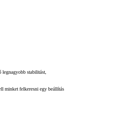
ő legnagyobb stabilitást,
ll minket felkeresni egy beállítás