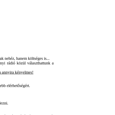
ak nehéz, hanem költséges is...
yi rádió közül választhattunk a
em annyira kényelmes!
bb elérhetőségért.
dezni.