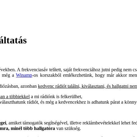
áltatás
vekben. A frekvenciasáv telített, saját frekvenciához jutni pedig nem cs
g, még a
Winamp
-os korszakból emlékezhetünk, hogy már akkor menn
ádiózásban, azonban
kedvenc rádiót találni, kiválasztani, és hallgatni n
ban a többiekkel
a mi rádiónk is felkerülhet,
álaszthatunk rádiót, és még a kedvencekhez is adhatunk párat a könnye
égei
, amiket támogatók segítségével, illetve reklámbevételekkel lehet fe
mra, minél több hallgatóra
van szükség.