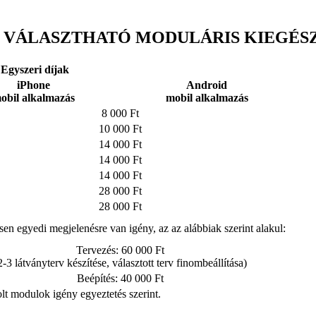
 VÁLASZTHATÓ MODULÁRIS KIEGÉS
Egyszeri díjak
iPhone
Android
obil alkalmazás
mobil alkalmazás
8 000 Ft
10 000 Ft
14 000 Ft
14 000 Ft
14 000 Ft
28 000 Ft
28 000 Ft
sen egyedi megjelenésre van igény, az az alábbiak szerint alakul:
Tervezés: 60 000 Ft
2-3 látványterv készítése, választott terv finombeállítása)
Beépítés: 40 000 Ft
olt modulok igény egyeztetés szerint.