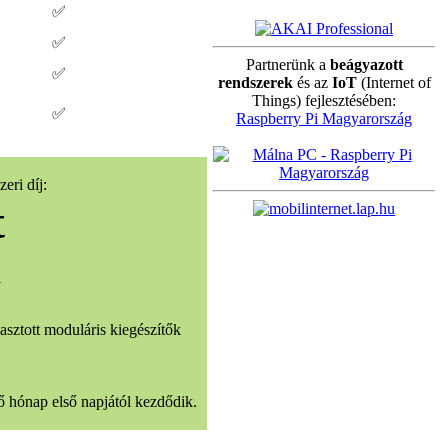
✅
✅
Partnerünk a
beágyazott
✅
rendszerek
és az
IoT
(Internet of
Things) fejlesztésében:
✅
Raspberry Pi Magyarország
eri díj:
t
:
sztott moduláris kiegészítők
ő hónap első napjától kezdődik.