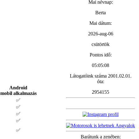
Mai névnap:
Berta
Mai dátum:
2026-aug-06
csütörtök
Pontos idő:
05:05:09
Látogatóink száma 2001.02.01.
óta:
Android
2
9
5
4
1
5
5
mobil alkalmazás
✅
✅
✅
✅
✅
Barátunk a zenében: