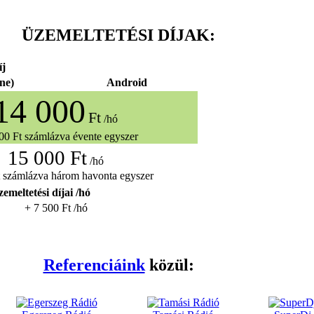
ÜZEMELTETÉSI DÍJAK:
íj
ne)
Android
14 000
Ft
/hó
00 Ft számlázva évente egyszer
15 000 Ft
/hó
t számlázva három havonta egyszer
emeltetési díjai /hó
+ 7 500 Ft /hó
Referenciáink
közül: