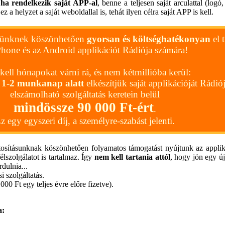
,
ha rendelkezik saját APP-al
, benne a teljesen saját arculattal (logó, 
 a helyzet a saját weboldallal is, tehát ilyen célra saját APP is kell.
zerünknek köszönhetően
gyorsan és költséghatékonyan
el 
Phone és az Android applikációt Rádiója számára!
ell hónapokat várni rá, és nem kétmillióba kerül:
n
1-2 munkanap alatt
elkészítjük saját applikációját Rádi
elszámolható szolgáltatás keretein belül
mindössze 90 000 Ft-ért
.
z egy egyszeri díj, a személyre-szabást jelenti.
tosításunknak köszönhetően folyamatos támogatást nyújtunk az applik
élszolgálatot is tartalmaz. Így
nem kell tartania attól
, hogy jön egy ú
dulnia...
i szolgáltatás.
00 Ft egy teljes évre előre fizetve).
a: