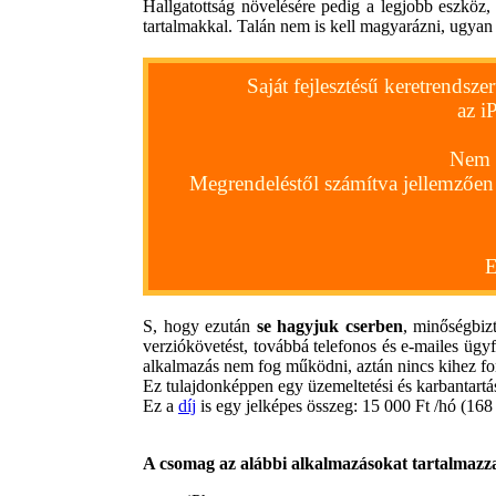
Hallgatottság növelésére pedig a legjobb eszköz
tartalmakkal. Talán nem is kell magyarázni, ugyan ez
Saját fejlesztésű keretrends
az i
Nem k
Megrendeléstől számítva jellemzőe
E
S, hogy ezután
se hagyjuk cserben
, minőségbiz
verziókövetést, továbbá telefonos és e-mailes ügyf
alkalmazás nem fog működni, aztán nincs kihez for
Ez tulajdonképpen egy üzemeltetési és karbantartás
Ez a
díj
is egy jelképes összeg: 15 000 Ft /hó (168 0
A csomag az alábbi alkalmazásokat tartalmazz