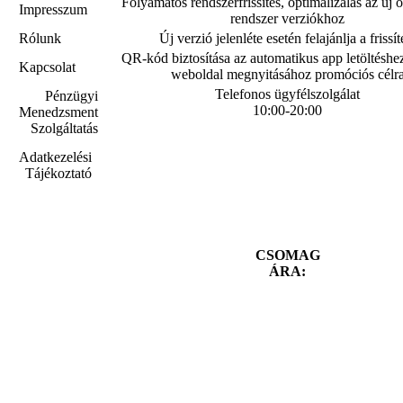
Folyamatos rendszerfrissítés, optimalizálás az új 
Impresszum
rendszer verziókhoz
Új verzió jelenléte esetén felajánlja a frissít
Rólunk
QR-kód biztosítása az automatikus app letöltéshez 
Kapcsolat
weboldal megnyitásához promóciós célr
Telefonos ügyfélszolgálat
Pénzügyi
10:00-20:00
Menedzsment
Szolgáltatás
Adatkezelési
Tájékoztató
CSOMAG
ÁRA: