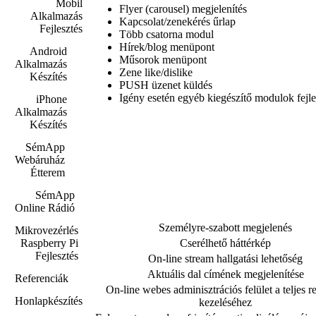
Mobil
Flyer (carousel) megjelenítés
Alkalmazás
Kapcsolat/zenekérés űrlap
Fejlesztés
Több csatorna modul
Hírek/blog menüpont
Android
Műsorok menüpont
Alkalmazás
Zene like/dislike
Készítés
PUSH üzenet küldés
Igény esetén egyéb kiegészítő modulok fejle
iPhone
Alkalmazás
Készítés
SémApp
Webáruház
Étterem
SémApp
Online Rádió
Személyre-szabott megjelenés
Mikrovezérlés
Cserélhető háttérkép
Raspberry Pi
Fejlesztés
On-line stream hallgatási lehetőség
Aktuális dal címének megjelenítése
Referenciák
On-line webes adminisztrációs felület a teljes r
Honlapkészítés
kezeléséhez