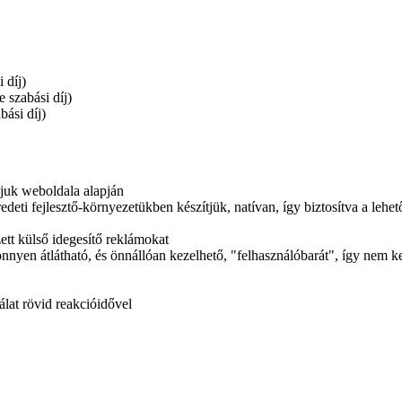
 díj)
 szabási díj)
ási díj)
ójuk weboldala alapján
edeti fejlesztő-környezetükben készítjük, natívan, így biztosítva a lehet
tt külső idegesítő reklámokat
önnyen átlátható, és önnállóan kezelhető, "felhasználóbarát", így nem ke
álat rövid reakcióidővel