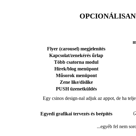
OPCIONÁLISAN
m
Flyer (carousel) megjelenítés
Kapcsolat/zenekérés űrlap
Több csatorna modul
Hírek/blog menüpont
Műsorok menüpont
Zene like/dislike
PUSH üzenetküldés
Egy csinos design-nal adjuk az appot, de ha telje
(
Egyedi grafikai tervezés és beépítés
...egyéb fel nem sor