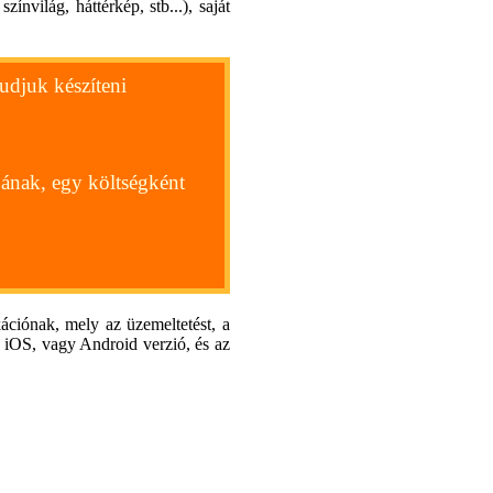
színvilág, háttérkép, stb...), saját
tudjuk készíteni
ójának, egy költségként
ációnak, mely az üzemeltetést, a
j iOS, vagy Android verzió, és az