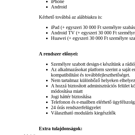
iPhone
Android
Kérhető továbbá az alábbiakra is:
iPad (+ egyszeri 30 000 Ft személyre szabási
Android TV (+ egyszeri 30 000 Ft személyre
Huawei (+ egyszeri 30 000 Ft személyre szab
A rendszer előnyei:
Személyre szabott design-t készítünk a rádi
Az alkalmazásokat platform szerint a saját er
kompatibilitást és továbbfejleszthetőséget.
Nem tartalmaz különbőző helyeken elhelyeze
A hozzá biztosított adminisztrációs felület k
módosítása miatt
Jogi háttér biztosítása
Telefonon és e-mailben elérhető ügyfélszolg
24 órás rendszerfelügyelet
Választható moduláris kiegészítők
Extra tulajdonságok: