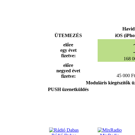
Havid
ÜTEMEZÉS
iOS (iPho
előre
egy évet
fizetve:
168 0
előre
negyed évet
45 000 F
fizetve:
Moduláris kiegészítők üz
PUSH üzenetküldés