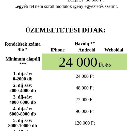
...egyéb fel nem sorolt modulok igény egyeztetés szerint.
ÜZEMELTETÉSI DÍJAK:
Havidíj **
Rendelések száma
/hó *
iPhone
Android
Weboldal
24 000
Minimum alapdíj
Ft
***
/hó
1. díj-sáv:
24 000 Ft
0-2000 db
2. díj-sáv:
48 000 Ft
2000-4000 db
3. díj-sáv:
72 000 Ft
4000-6000 db
4. díj-sáv:
96 000 Ft
6000-8000 db
5. díj-sáv:
120 000 Ft
8000-10000 db