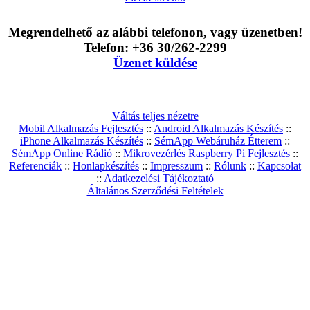
Megrendelhető az alábbi telefonon, vagy üzenetben!
Telefon: +36 30/262-2299
Üzenet küldése
Váltás teljes nézetre
Mobil Alkalmazás Fejlesztés
::
Android Alkalmazás Készítés
::
iPhone Alkalmazás Készítés
::
SémApp Webáruház Étterem
::
SémApp Online Rádió
::
Mikrovezérlés Raspberry Pi Fejlesztés
::
Referenciák
::
Honlapkészítés
::
Impresszum
::
Rólunk
::
Kapcsolat
::
Adatkezelési Tájékoztató
Általános Szerződési Feltételek