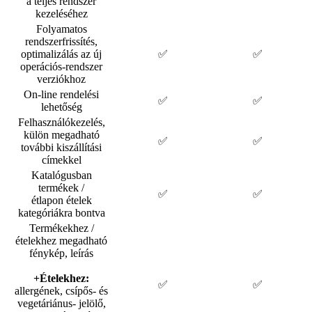
a teljes rendszer
kezeléséhez
Folyamatos
rendszerfrissítés,
optimalizálás az új
✅
✅
operációs-rendszer
verziókhoz
On-line rendelési
✅
✅
lehetőség
Felhasználókezelés,
külön megadható
✅
✅
további kiszállítási
címekkel
Katalógusban
termékek /
✅
✅
étlapon ételek
kategóriákra bontva
Termékekhez /
ételekhez megadható
fénykép, leírás
+Ételekhez:
✅
✅
allergének, csípős- és
vegetáriánus- jelölő,