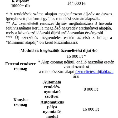
6. díj-sáv:
144 000 Ft
10000+ db
* A rendelések száma alapján meghatározott díj-sáv az összes
igénybevett platform együttes rendelési számán alapszik.
** Az üzemeltetett rendszer díj-sáv meghatározása 3 havonta
felülvizsgálatra kerül a megelőző negyedév eredményei alapján,
mely a következő időszaki díjról szóló számlán érvényesül.
*** Új szerződés megrendelés esetén az első 3 hónap a
"Minimum alapdíj"-on kerül kiszámlázásra.
Moduláris kiegészítők üzemeltetési díjai /hó
16 000 Ft *
* Alap csomag nélkül, önálló használat esetén
Éttermi rendszer
vonatkoznak rá
csomag
a rendelésszám alapú
üzemeltetési díjtáblázat
árai
Automata
rendelés-
8 000 Ft
nyomtató
szoftver
Konyha
Automatikus
csomag
pálya
16 000 Ft
nyomtatás
modul