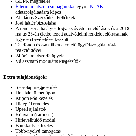
GDPR megfelelés
Éttermi rendszer csomagunkkal
együtt
NTAK
adatszolgáltatásra képes
Általános Szerződési Feltételek
Jogi háttér biztosítása
A rendszer a hatályos fogyasztóvédelmi előírások és a 2018.
május 25-én életbe lépett adatvédelmi rendelet előírásainak
figyelembevételével készült
Telefonon és e-mailben elérhető ügyfélszolgálat rövid
reakcióidővel
24 órás rendszerfelügyelet
Választható moduláris kiegészítők
Extra tulajdonságok:
Szórólap megjelenítés
Heti Menü menüpont
Kupon kód kezelés
Hidegtál rendelés
Upsell ajánlatok
Képváltó (carousel)
Hírlevélküldő modul
Bankkártyás fizetés
Több-nyelvű támogatás