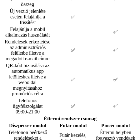
összeg
Új verzió jelenléte
esetén felajánlja a
✅
frissítést
Felajánlja a mobil
✅
alkalmazás használatát
Rendelések érkeztetése
az adminisztrációs
✅
✅
felületbe illetve a
megadott e-mail címre
QR-kód biztosítása az
automatikus app
letöltéshez illetve a
✅
✅
weboldal
megnyitásához
promóciós célra
Telefonos
ügyfélszolgálat
✅
✅
09:00-21:00
Éttermi rendszer csomag
Diszpécser modul
Futár modul
Pincér modul
Telefonon beérkező
Éttermi helyben
Futár kezelés,
rendeléseket a
fogyasztó vendégek