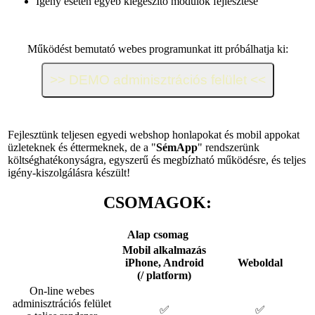
Igény esetén egyéb kiegészítő modulok fejlesztése
Működést bemutató webes programunkat itt próbálhatja ki:
Fejlesztünk teljesen egyedi webshop honlapokat és mobil appokat
üzleteknek és éttermeknek, de a "
SémApp
" rendszerünk
költséghatékonyságra, egyszerű és megbízható működésre, és teljes
igény-kiszolgálásra készült!
CSOMAGOK:
Alap csomag
Mobil alkalmazás
iPhone, Android
Weboldal
(/ platform)
On-line webes
adminisztrációs felület
✅
✅