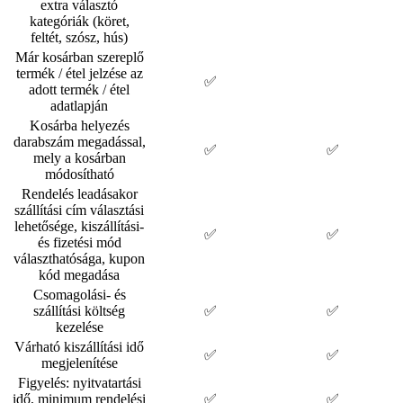
extra választó
kategóriák (köret,
feltét, szósz, hús)
Már kosárban szereplő
termék / étel jelzése az
✅
adott termék / étel
adatlapján
Kosárba helyezés
darabszám megadással,
✅
✅
mely a kosárban
módosítható
Rendelés leadásakor
szállítási cím választási
lehetősége, kiszállítási-
✅
✅
és fizetési mód
választhatósága, kupon
kód megadása
Csomagolási- és
szállítási költség
✅
✅
kezelése
Várható kiszállítási idő
✅
✅
megjelenítése
Figyelés: nyitvatartási
idő, minimum rendelési
✅
✅