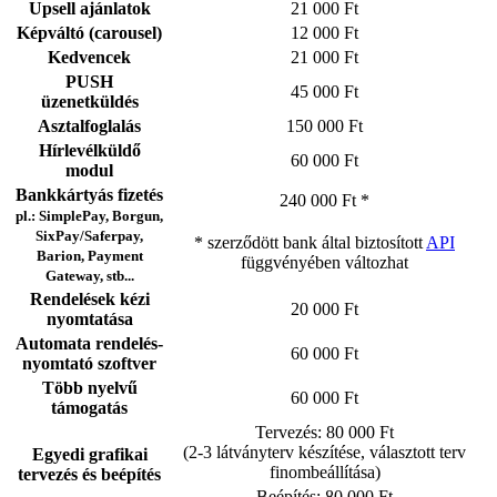
Upsell ajánlatok
21 000 Ft
Képváltó (carousel)
12 000 Ft
Kedvencek
21 000 Ft
PUSH
45 000 Ft
üzenetküldés
Asztalfoglalás
150 000 Ft
Hírlevélküldő
60 000 Ft
modul
Bankkártyás fizetés
240 000 Ft *
pl.: SimplePay, Borgun,
SixPay/Saferpay,
* szerződött bank által biztosított
API
Barion, Payment
függvényében változhat
Gateway, stb...
Rendelések kézi
20 000 Ft
nyomtatása
Automata rendelés-
60 000 Ft
nyomtató szoftver
Több nyelvű
60 000 Ft
támogatás
Tervezés: 80 000 Ft
(2-3 látványterv készítése, választott terv
Egyedi grafikai
finombeállítása)
tervezés és beépítés
Beépítés: 80 000 Ft