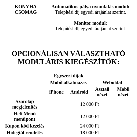
KONYHA
Automatikus pálya nyomtatás modul:
CSOMAG
Telepítési díj egyedi árajánlat szerint.
Monitor modul:
Telepítési díj egyedi árajánlat szerint.
OPCIONÁLISAN VÁLASZTHATÓ
MODULÁRIS KIEGÉSZÍTŐK:
Egyszeri díjak
Mobil alkalmazás
Weboldal
Asztali
Mobil
iPhone
Android
nézet
nézet
Szórólap
12 000 Ft
megjelenítés
Heti Menü
12 000 Ft
menüpont
Kupon kód kezelés
24 000 Ft
Hidegtál rendelés
18 000 Ft