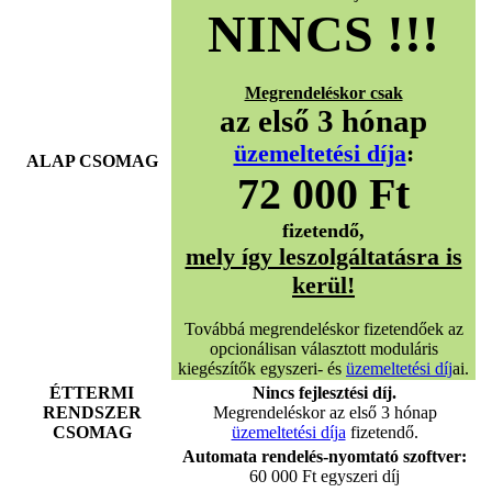
NINCS !!!
Megrendeléskor csak
az első 3 hónap
üzemeltetési díja
:
ALAP CSOMAG
72 000 Ft
fizetendő,
mely így leszolgáltatásra is
kerül!
Továbbá megrendeléskor fizetendőek az
opcionálisan választott moduláris
kiegészítők egyszeri- és
üzemeltetési díj
ai.
ÉTTERMI
Nincs fejlesztési díj.
RENDSZER
Megrendeléskor az első 3 hónap
CSOMAG
üzemeltetési díja
fizetendő.
Automata rendelés-nyomtató szoftver:
60 000 Ft egyszeri díj