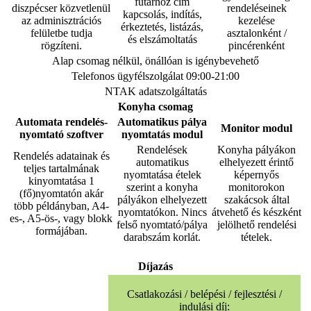
futárhoz cím
diszpécser közvetlenül
rendeléseinek
kapcsolás, indítás,
az adminisztrációs
kezelése
érkeztetés, listázás,
felületbe tudja
asztalonként /
és elszámoltatás
rögzíteni.
pincérenként
Alap csomag nélkül, önállóan is igénybevehető
Telefonos ügyfélszolgálat 09:00-21:00
NTAK adatszolgáltatás
Konyha csomag
Automata rendelés-
Automatikus pálya
Monitor modul
nyomtató szoftver
nyomtatás modul
Rendelések
Konyha pályákon
Rendelés adatainak és
automatikus
elhelyezett érintő
teljes tartalmának
nyomtatása ételek
képernyős
kinyomtatása 1
szerint a konyha
monitorokon
(fő)nyomtatón akár
pályákon elhelyezett
szakácsok által
több példányban, A4-
nyomtatókon. Nincs
átvehető és készként
es-, A5-ös-, vagy blokk
felső nyomtató/pálya
jelölhető rendelési
formájában.
darabszám korlát.
tételek.
Díjazás
Csatlakozási / belépési / fejlesztési /
indulási díj: