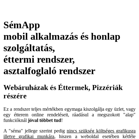
SémApp
mobil alkalmazás és honlap
szolgáltatás,
éttermi rendszer,
asztalfoglaló rendszer
Webáruházak és Éttermek, Pizzériák
részére
Ez a rendszer teljes mértékben egymaga kiszolgálja egy üzlet, vagy
egy étterem online rendeléseit, ráadásul a megszokott "alap"
funkcióknál
jóval többet tud
!
A "séma" jellege szerint pedig
nincs szükség költséges grafikusra
illetve grafikai munkára
, hiszen a weboldal esetében kétféle