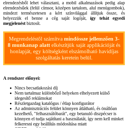
elrendezésből lehet választani, a mobil alkalmazások pedig alap
elrendezésűek (felül címsor, középen tartalom, alul menügombok),
mindezt természetesen a kért színvilággal állítjuk össze, és
helyezzük el benne a cég saját logóját,
így tehát egyedi
megjelenést
biztosít.
Megrendeléstől számítva
mindössze jellemzően 3-
8 munkanap alatt
elkészítjük saját applikációját és
honlapját, egy költségként elszámolható havidíjas
szolgáltatás keretein belül.
A rendszer előnyei:
Nincs becsatlakozási díj
Nem tartalmaz különbőző helyeken elhelyezett külső
idegesítő reklámokat
Részletgazdag katalógus / étlap konfigurátor
Az adminisztrációs felület könnyen átlátható, és önállóan
kezelhető, "felhasználóbarát", egy betanuló diszpécser is
könnyen el tudja sajátítani a használatát, így nem kell minket
felkeresni egy beállítás módosítása miatt